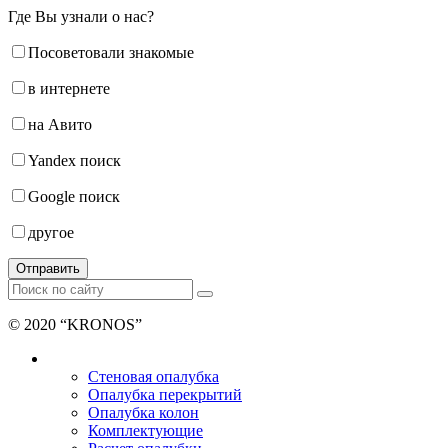
Где Вы узнали о нас?
Посоветовали знакомые
в интернете
на Авито
Yandex поиск
Google поиск
другое
Отправить
© 2020 “KRONOS”
Продажа и аренда опалубки
Стеновая опалубка
Опалубка перекрытий
Опалубка колон
Комплектующие