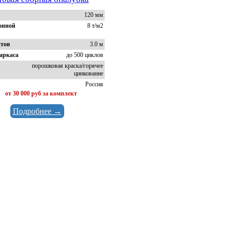
120 мм
тонной
8 т/м2
итов
3.0 м
аркаса
до 500 циклов
порошковая краска/горячее
цинкование
Россия
:
от 30 000 руб за комплект
Подробнее →