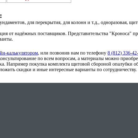
:
даментов, для перекрытия, для колонн и т.д., одноразовая, щитов
ция от надёжных поставщиков. Представительства "Кроноса" пр
ианты.
йн-калькулятором
, или позвонив нам по телефону
8 (812) 336-42
нсультирование по всем вопросам, а материалы можно приобрес
ика. Например покупка комплекта щитовой сбороной опалубки об
ложить скидки и иные интересные варианты по сотрудничеству.