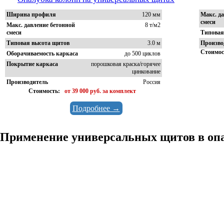
Ширина профиля
120 мм
Макс. д
смеси
Макс. давление бетонной
8 т/м2
смеси
Типовая
Типовая высота щитов
3.0 м
Произво
Стоимос
Оборачиваемость каркаса
до 500 циклов
Покрытие каркаса
порошковая краска/горячее
цинкование
Производитель
Россия
Стоимость:
от 39 000 руб. за комплект
Подробнее →
Применение универсальных щитов в оп