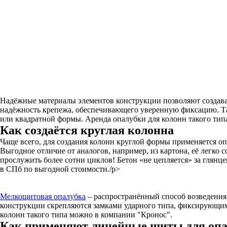
Надёжные материалы элементов конструкции позволяют создав
надёжность крепежа, обеспечивающего уверенную фиксацию. Та
или квадратной формы. Аренда опалубки для колонн такого типа
Как создаётся круглая колонна
Чаще всего, для создания колонн круглой формы применяется 
Выгодное отличие от аналогов, например, из картона, её легко 
прослужить более сотни циклов! Бетон «не цепляется» за глянц
в СПб по выгодной стоимости./p>
Мелкощитовая опалубка
– распространённый способ возведения 
конструкции скрепляются замками ударного типа, фиксирующими
колонн такого типа можно в компании "Кронос".
Как применяют линейные щиты для опа