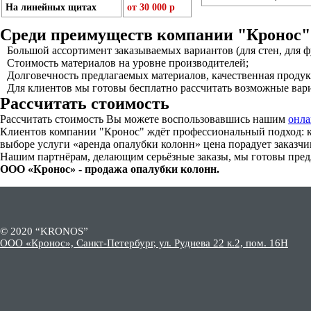
На линейных щитах
от 30 000 р
Среди преимуществ компании "Кронос"
Большой ассортимент заказываемых вариантов (для стен, для фун
Стоимость материалов на уровне производителей;
Долговечность предлагаемых материалов, качественная продук
Для клиентов мы готовы бесплатно рассчитать возможные вар
Рассчитать стоимость
Рассчитать стоимость Вы можете воспользовавшись нашим
онла
Клиентов компании "Кронос" ждёт профессиональный подход: ко
выборе услуги «аренда опалубки колонн» цена порадует заказч
Нашим партнёрам, делающим серьёзные заказы, мы готовы пред
ООО «Кронос» - продажа опалубки колонн.
© 2020 “KRONOS”
ООО «Кронос», Санкт-Петербург, ул. Руднева 22 к.2, пом. 16Н