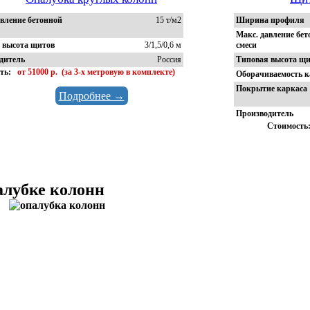
авление бетонной
15 т/м2
Ширина профиля
Макс. давление бе
 высота щитов
3/1,5/0,6 м
смеси
дитель
Россия
Типовая высота щ
ть:
от 51000 р.
(за 3-х метровую в комплекте)
Оборачиваемость к
Покрытие каркаса
Подробнее →
Производитель
Стоимость
алубке колонн