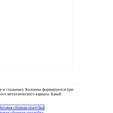
е и стальные). Колонны формируются при
ого металлического каркаса. Какой
овая сборная опалубка