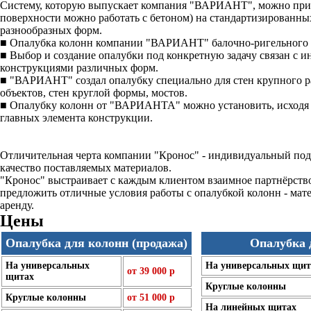
Систему, которую выпускает компания "ВАРИАНТ", можно приме
поверхности можно работать с бетоном) на стандартизированны
разнообразных форм.
■ Опалубка колонн компании "ВАРИАНТ" балочно-ригельного т
■ Выбор и создание опалубки под конкретную задачу связан с 
конструкциями различных форм.
■ "ВАРИАНТ" создал опалубку специально для стен крупного р
объектов, стен круглой формы, мостов.
■ Опалубку колонн от "ВАРИАНТА" можно установить, исходя из 
главных элемента конструкции.
Отличительная черта компании "Кронос" - индивидуальный подх
качество поставляемых материалов.
"Кронос" выстраивает с каждым клиентом взаимное партнёрство
предложить отличные условия работы с опалубкой колонн - мате
аренду.
Цены
Опалубка для колонн (продажа)
Опалубка 
На универсальных
На универсальных щит
от 39 000 р
щитах
Круглые колонны
Круглые колонны
от 51 000 р
На линейных щитах