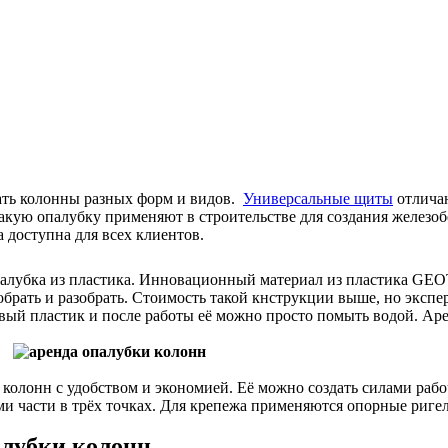
ать колонны разных форм и видов.
Универсальные щиты
отличаю
кую опалубку применяют в строительстве для создания железо
 доступна для всех клиентов.
опалубка из пластика. Инновационный материал из пластика GE
собрать и разобрать. Стоимость такой кнструкции выше, но эксп
евый пластик и после работы её можно просто помыть водой. Ар
колонн с удобством и экономией. Её можно создать силами рабо
 части в трёх точках. Для крепежа применяются опорные ригел
лубки колонн