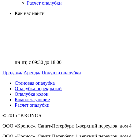
Расчет опалубки
Как нас найти
+7 (812) 336-42-23
info@kronosrent.com
ООО «Кронос»
,
Санкт-Петербург
,
ул. Руднева 22 к.2,
пом. 16Н
пн-пт, c 09:30 до 18:00
Продажа/
Аренда/
Покупка опалубки
Стеновая опалубка
Опалубка перекрытий
Опалубка колон
Комплектующие
Расчет опалубки
© 2015 “KRONOS”
ООО «Кронос», Санкт-Петербург, 1-верхний переулок, дом 4
ООО «Кронос», Санкт-Петербург, 1-верхний переулок, дом 4