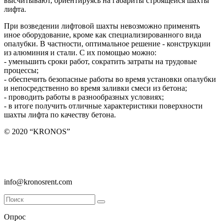
высчитывают, ориентируясь на габариты строящейся шахты
лифта.
При возведении лифтовой шахты невозможно применять
иное оборудование, кроме как специализированного вида
опалубки. В частности, оптимальное решение - конструкции
из алюминия и стали. С их помощью можно:
- уменьшить сроки работ, сократить затраты на трудовые
процессы;
- обеспечить безопасные работы во время установки опалубки
и непосредственно во время заливки смеси из бетона;
- проводить работы в разнообразных условиях;
- в итоге получить отличные характеристики поверхности
шахты лифта по качеству бетона.
© 2020 “KRONOS”
ООО «Кронос», Санкт-Петербург, ул. Руднева 22 к.2, пом. 16Н
8 (812) 336-42-23
info@kronosrent.com
Опрос