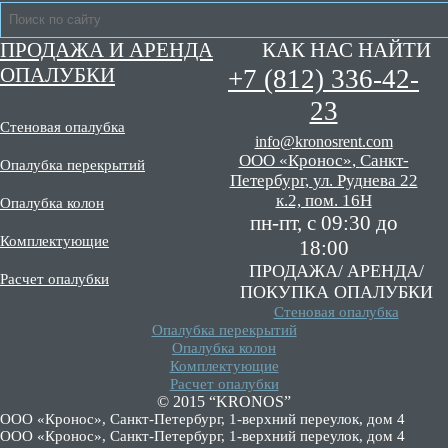
ПРОДАЖА И АРЕНДА
КАК НАС НАЙТИ
ОПАЛУБКИ
+7 (812) 336-42-
23
Стеновая опалубка
info@kronosrent.com
ООО «Кронос»
,
Санкт-
Опалубка перекрытий
Петербург
,
ул. Руднева 22
к.2, пом. 16Н
Опалубка колон
пн-пт, c 09:30 до
Комплектующие
18:00
ПРОДАЖА/
АРЕНДА/
Расчет опалубки
ПОКУПКА ОПАЛУБКИ
Стеновая опалубка
Опалубка перекрытий
Опалубка колон
Комплектующие
Расчет опалубки
© 2015 “KRONOS”
ООО «Кронос», Санкт-Петербург, 1-верхний переулок, дом 4
ООО «Кронос», Санкт-Петербург, 1-верхний переулок, дом 4