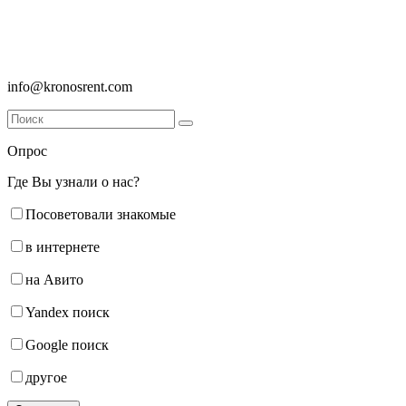
ООО «Кронос», Санкт-Петербург, ул. Руднева 22 к.2, пом. 16Н
8 (812) 336-42-23
info@kronosrent.com
Опрос
Где Вы узнали о нас?
Посоветовали знакомые
в интернете
на Авито
Yandex поиск
Google поиск
другое