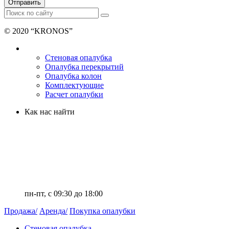
Отправить
© 2020 “KRONOS”
Продажа и аренда опалубки
Стеновая опалубка
Опалубка перекрытий
Опалубка колон
Комплектующие
Расчет опалубки
Как нас найти
+7 (812) 336-42-23
info@kronosrent.com
ООО «Кронос»
,
Санкт-Петербург
,
ул. Руднева 22 к.2,
пом. 16Н
пн-пт, c 09:30 до 18:00
Продажа/
Аренда/
Покупка опалубки
Стеновая опалубка