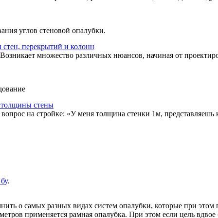
вания углов стеновой опалубки.
и стен, перекрытий и колонн
. Возникает множество различных нюансов, начиная от проектир
дование
т толщины стены
 вопрос на стройке: «У меня толщина стенки 1м, представляешь 
бу
.
мнить о самых разных видах систем опалубки, которые при этом 
тров применяется рамная опалубка. При этом если цель вдвое 