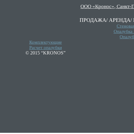
ООО «Кронос»
,
Санкт-П
ПРОДАЖА/
АРЕНДА/
Стенова
Опалубка
Опалуб
Комплектующие
Расчет опалубки
© 2015 “KRONOS”