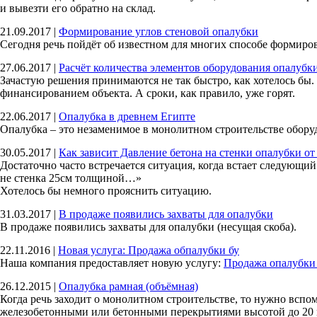
и вывезти его обратно на склад.
21.09.2017
|
Формирование углов стеновой опалубки
Сегодня речь пойдёт об известном для многих способе формиро
27.06.2017
|
Расчёт количества элементов оборудования опалубк
Зачастую решения принимаются не так быстро, как хотелось бы
финансированием объекта. А сроки, как правило, уже горят.
22.06.2017
|
Опалубка в древнем Египте
Опалубка – это незаменимое в монолитном строительстве обору
30.05.2017
|
Как зависит Давление бетона на стенки опалубки о
Достаточно часто встречается ситуация, когда встает следующий
не стенка 25см толщиной…»
Хотелось бы немного прояснить ситуацию.
31.03.2017
|
В продаже появились захваты для опалубки
В продаже появились захваты для опалубки (несущая скоба).
22.11.2016
|
Новая услуга: Продажа обпалубки бу
Наша компания предоставляет новую услугу:
Продажа опалубки 
26.12.2015
|
Опалубка рамная (объёмная)
Когда речь заходит о монолитном строительстве, то нужно вспо
железобетонными или бетонными перекрытиями высотой до 20 ме